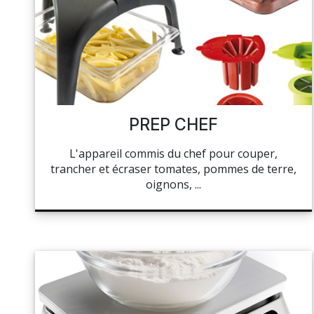
NAPPAGE ET SERVIETTES
PÂTISSERIE
LE BUFFET
MON COMPTE
HOCOLAT, SUCRE ET GLACE
CUISSON ET PRÉPARATION
MES LISTES
LA BOUTIQUE
HYGIÈNE
PREP CHEF
MA COMMANDE
TOCKAGE ET MANUTENTION
L'appareil commis du chef pour couper,
CHEF'S LIST
trancher et écraser tomates, pommes de terre,
HYGIÈNE ET ENTRETIEN
oignons, ...
LIBRAIRIE
PORTAIL
RÉSEAUX SOCIAUX