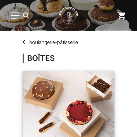
PETIT MATÉRIEL
boulangerie-pâtisserie
ARTS DE LA TABLE
BOÎTES
USAGE UNIQUE
DISTRIBUTION DE REPAS
MARQUES
NOUVEAUTÉS