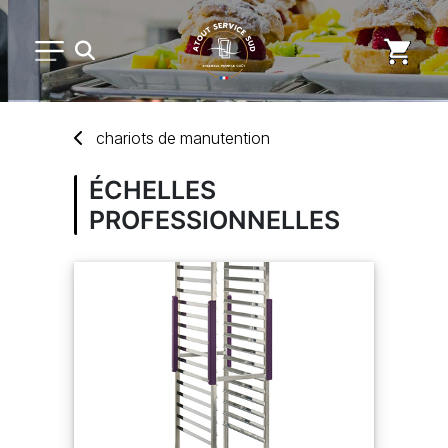
PETIT MATÉRIEL
chariots
de
manutention
ARTS DE LA TABLE
ÉCHELLES
PROFESSIONNELLES
USAGE UNIQUE
DISTRIBUTION DE REPAS
MARQUES
NOUVEAUTÉS