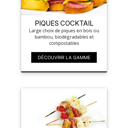
SAV
PIQUES COCKTAIL
Large choix de piques en bois ou
MON COMPTE
bambou, biodégradables et
compostables
MES LISTES
DÉCOUVRIR LA GAMME
MA COMMANDE
CHEF'S LIST
PORTAIL