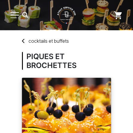
PETIT MATÉRIEL
cocktails
et
buffets
ARTS DE LA TABLE
PIQUES ET
BROCHETTES
USAGE UNIQUE
DISTRIBUTION DE REPAS
MARQUES
NOUVEAUTÉS