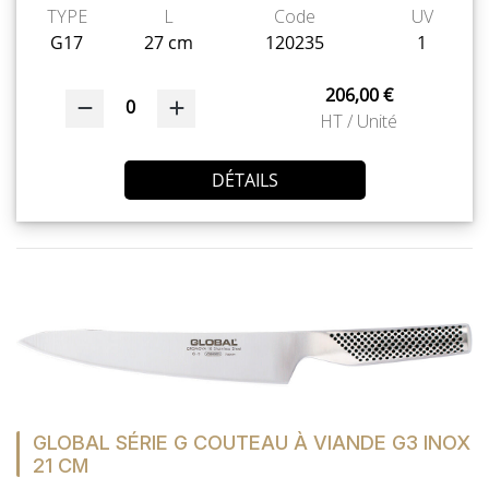
TYPE
L
Code
UV
G17
27 cm
120235
1
206,00 €
0
HT / Unité
DÉTAILS
GLOBAL SÉRIE G COUTEAU À VIANDE G3 INOX
21 CM