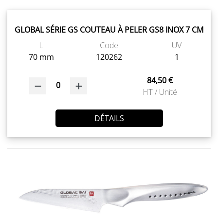
GLOBAL SÉRIE GS COUTEAU À PELER GS8 INOX 7 CM
L
Code
UV
70 mm
120262
1
84,50 €
0
HT / Unité
DÉTAILS