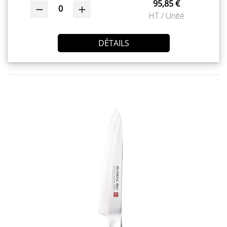
95,85 €
0
HT / Unité
DÉTAILS