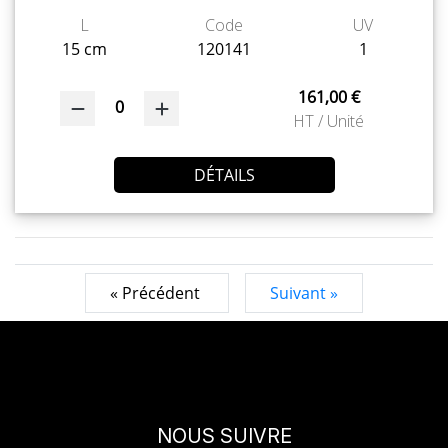
L
Code
UV
15 cm
120141
1
161,00 €
0
HT / Unité
DÉTAILS
« Précédent
Suivant »
NOUS SUIVRE