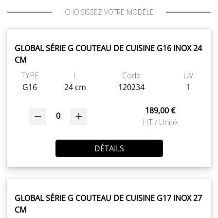
CHOISISSEZ VOTRE MODÈLE
GLOBAL SÉRIE G COUTEAU DE CUISINE G16 INOX 24
CM
TYPE
L
Code
UV
G16
24 cm
120234
1
189,00 €
0
HT / Unité
DÉTAILS
GLOBAL SÉRIE G COUTEAU DE CUISINE G17 INOX 27
CM