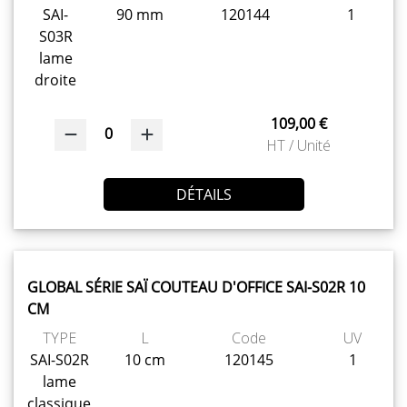
SAI-
90 mm
120144
1
S03R
lame
droite
109,00 €
0
HT / Unité
DÉTAILS
GLOBAL SÉRIE SAÏ COUTEAU D'OFFICE SAI-S02R 10
CM
TYPE
L
Code
UV
SAI-S02R
10 cm
120145
1
lame
classique