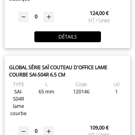
124,00 €
0
HT / Unité
DÉTAILS
GLOBAL SÉRIE SAÏ COUTEAU D'OFFICE LAME
COURBE SAI-S04R 6.5 CM
TYPE
L
Code
UV
SAI-
65 mm
120146
1
S04R
lame
courbe
109,00 €
0