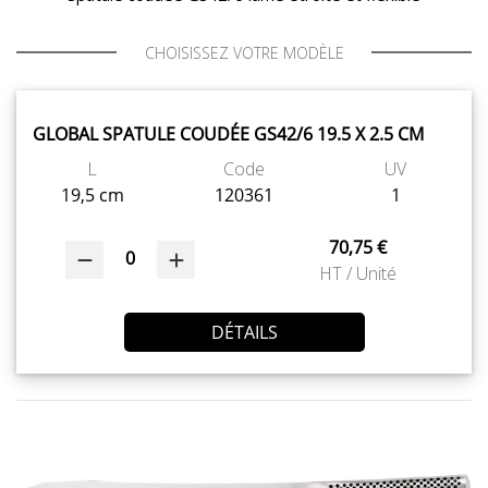
SAV
CHOISISSEZ VOTRE MODÈLE
MON COMPTE
GLOBAL SPATULE COUDÉE GS42/6 19.5 X 2.5 CM
L
Code
UV
MES LISTES
19,5 cm
120361
1
70,75 €
MA COMMANDE
0
HT / Unité
DÉTAILS
CHEF'S LIST
PORTAIL