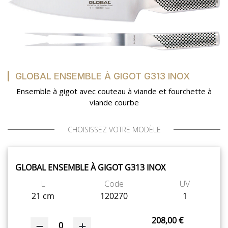
SUR-MESURE
GLOBAL ENSEMBLE À GIGOT G313 INOX
Ensemble à gigot avec couteau à viande et fourchette à
viande courbe
CHOISISSEZ VOTRE MODÈLE
GLOBAL ENSEMBLE À GIGOT G313 INOX
L
Code
UV
21 cm
120270
1
208,00 €
0