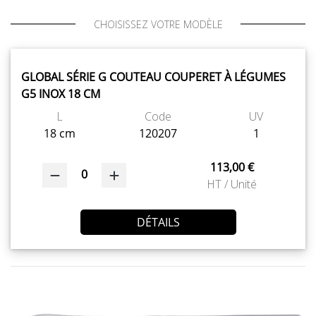
CHOISISSEZ VOTRE MODÈLE
GLOBAL SÉRIE G COUTEAU COUPERET À LÉGUMES
G5 INOX 18 CM
L
Code
UV
18 cm
120207
1
113,00 €
0
HT / Unité
DÉTAILS