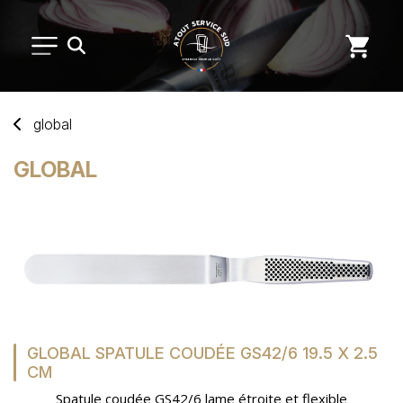
PETIT MATÉRIEL
global
ARTS DE LA TABLE
GLOBAL
USAGE UNIQUE
DISTRIBUTION DE REPAS
MARQUES
GLOBAL SPATULE COUDÉE GS42/6 19.5 X 2.5
CM
NOUVEAUTÉS
Spatule coudée GS42/6 lame étroite et flexible