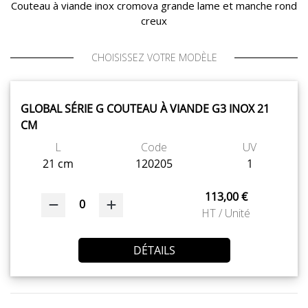
Couteau à viande inox cromova grande lame et manche rond
creux
CHOISISSEZ VOTRE MODÈLE
GLOBAL SÉRIE G COUTEAU À VIANDE G3 INOX 21
CM
L
Code
UV
21 cm
120205
1
113,00 €
0
HT / Unité
DÉTAILS